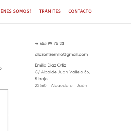
IÉNES SOMOS?
TRÁMITES
CONTACTO
➜ 655 99 75 23
diazortizemilio@gmail.com
Emilio Diaz Ortiz
o
C/ Alcalde Juan Vallejo 56,
B bajo
23660 – Alcaudete – Jaén