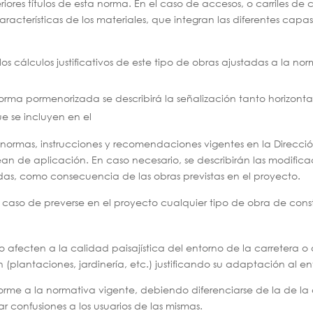
riores títulos de esta norma. En el caso de accesos, o carriles 
 características de los materiales, que integran las diferentes cap
n los cálculos justificativos de este tipo de obras ajustadas a la 
orma pormenorizada se describirá la señalización tanto horizontal 
e se incluyen en el
s normas, instrucciones y recomendaciones vigentes en la Direcci
an de aplicación. En caso necesario, se describirán las modific
adas, como consecuencia de las obras previstas en el proyecto.
caso de preverse en el proyecto cualquier tipo de obra de constru
no afecten a la calidad paisajística del entorno de la carretera o 
plantaciones, jardinería, etc.) justificando su adaptación al en
rme a la normativa vigente, debiendo diferenciarse de la de la c
r confusiones a los usuarios de las mismas.