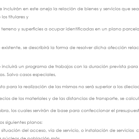
e incluirán en este anejo la relación de bienes y servicios que se
los titulares y
 terreno y superficies a ocupar identificadas en un plano parcelar
existente, se describirá la forma de resolver dicha afección relac
 incluirá un programa de trabajos con la duración prevista para
as. Salvo casos especiales,
sto para la realización de las mismas no será superior a los diecio
cios de los materiales y de las distancias de transporte, se calcula
obra, los cuales servirán de base para confeccionar el presupues
s siguientes planos:
a situación del acceso, vía de servicio, o instalación de servicio
los núcleos de población más