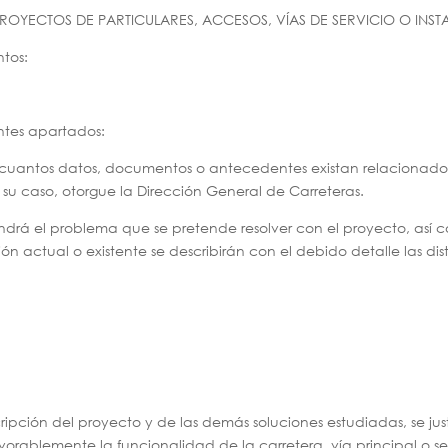
PROYECTOS DE PARTICULARES, ACCESOS, VÍAS DE SERVICIO O INST
tos:
entes apartados:
n cuantos datos, documentos o antecedentes existan relacionado
n su caso, otorgue la Dirección General de Carreteras.
drá el problema que se pretende resolver con el proyecto, así co
ión actual o existente se describirán con el debido detalle las di
ripción del proyecto y de las demás soluciones estudiadas, se just
ablemente la funcionalidad de la carretera, vía principal o sec