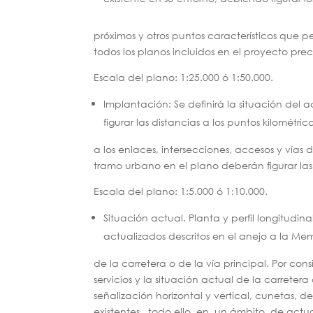
próximos y otros puntos característicos que p
todos los planos incluidos en el proyecto pr
Escala del plano: 1:25.000 ó 1:50.000.
Implantación: Se definirá la situación del a
figurar las distancias a los puntos kilométr
a los enlaces, intersecciones, accesos y vías 
tramo urbano en el plano deberán figurar las ca
Escala del plano: 1:5.000 ó 1:10.000.
Situación actual. Planta y perfil longitudin
actualizados descritos en el anejo a la M
de la carretera o de la vía principal. Por cons
servicios y la situación actual de la carreter
señalización horizontal y vertical, cunetas, de
existentes, todo ello en un ámbito de actuac