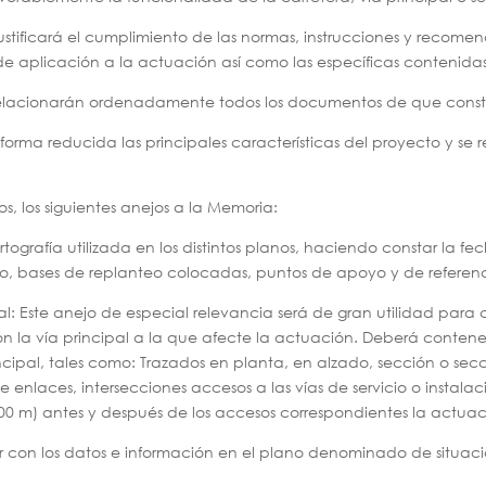
ustificará el cumplimiento de las normas, instrucciones y recome
 aplicación a la actuación así como las específicas contenidas e
relacionarán ordenadamente todos los documentos de que const
orma reducida las principales características del proyecto y se r
os, los siguientes anejos a la Memoria:
artografía utilizada en los distintos planos, haciendo constar la 
po, bases de replanteo colocadas, puntos de apoyo y de referenc
pal: Este anejo de especial relevancia será de gran utilidad para 
 la vía principal a la que afecte la actuación. Deberá contener 
incipal, tales como: Trazados en planta, en alzado, sección o secci
de enlaces, intersecciones accesos a las vías de servicio o instalac
00 m) antes y después de los accesos correspondientes la actuac
 con los datos e información en el plano denominado de situación