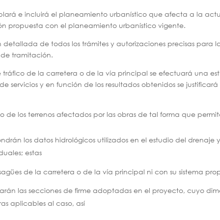
mplará e incluirá el planeamiento urbanístico que afecta a la a
ón propuesta con el planeamiento urbanístico vigente.
 detallada de todos los trámites y autorizaciones precisas para l
o de tramitación.
e tráfico de la carretera o de la vía principal se efectuará una es
ón de servicios y en función de los resultados obtenidos se justific
 de los terrenos afectados por las obras de tal forma que permi
drán los datos hidrológicos utilizados en el estudio del drenaje y
duales; estas
sagües de la carretera o de la vía principal ni con su sistema pro
ificarán las secciones de firme adoptadas en el proyecto, cuyo d
s aplicables al caso, así