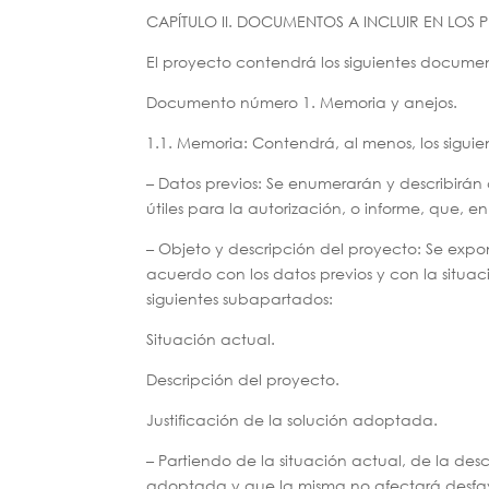
CAPÍTULO II. DOCUMENTOS A INCLUIR EN LOS 
El proyecto contendrá los siguientes documen
Documento número 1. Memoria y anejos.
1.1. Memoria: Contendrá, al menos, los sigui
– Datos previos: Se enumerarán y describirá
útiles para la autorización, o informe, que, e
– Objeto y descripción del proyecto: Se expon
acuerdo con los datos previos y con la situac
siguientes subapartados:
Situación actual.
Descripción del proyecto.
Justificación de la solución adoptada.
– Partiendo de la situación actual, de la desc
adoptada y que la misma no afectará desfavor