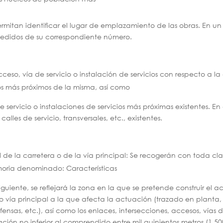
ermitan identificar el lugar de emplazamiento de las obras. En u
ecedidos de su correspondiente número.
cceso, vía de servicio o instalación de servicios con respecto a la
icos más próximos de la misma, así como
de servicio o instalaciones de servicios más próximas existentes. 
lles de servicio, transversales, etc., existentes.
al de la carretera o de la vía principal: Se recogerán con toda cla
emoria denominado: Características
iguiente, se reflejará la zona en la que se pretende construir el ac
a o vía principal a la que afecta la actuación (trazado en planta, 
fensas, etc.), así como los enlaces, intersecciones, accesos, vías d
ión no inferior al comprendido entre mil quinientos metros (1.5