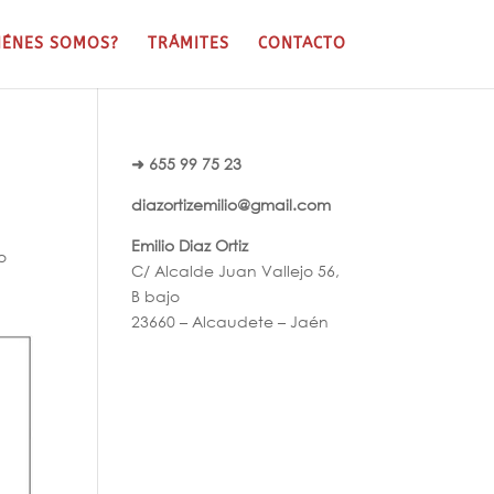
IÉNES SOMOS?
TRÁMITES
CONTACTO
➜ 655 99 75 23
diazortizemilio@gmail.com
Emilio Diaz Ortiz
o
C/ Alcalde Juan Vallejo 56,
B bajo
23660 – Alcaudete – Jaén