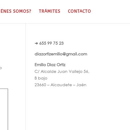
IÉNES SOMOS?
TRÁMITES
CONTACTO
➜ 655 99 75 23
diazortizemilio@gmail.com
Emilio Diaz Ortiz
o
C/ Alcalde Juan Vallejo 56,
B bajo
23660 – Alcaudete – Jaén