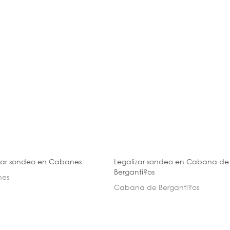
zar sondeo en Cabanes
Legalizar sondeo en Cabana de
Berganti?os
es
Cabana de Berganti?os