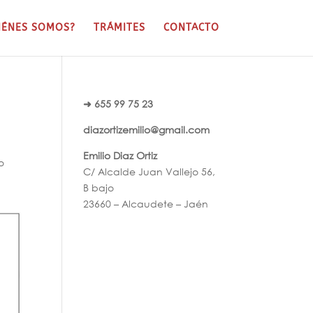
IÉNES SOMOS?
TRÁMITES
CONTACTO
➜ 655 99 75 23
diazortizemilio@gmail.com
Emilio Diaz Ortiz
o
C/ Alcalde Juan Vallejo 56,
B bajo
23660 – Alcaudete – Jaén