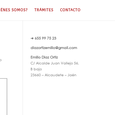
IÉNES SOMOS?
TRÁMITES
CONTACTO
➜ 655 99 75 23
diazortizemilio@gmail.com
Emilio Diaz Ortiz
o
C/ Alcalde Juan Vallejo 56,
B bajo
23660 – Alcaudete – Jaén