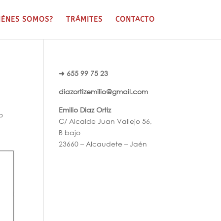
IÉNES SOMOS?
TRÁMITES
CONTACTO
➜ 655 99 75 23
diazortizemilio@gmail.com
Emilio Diaz Ortiz
o
C/ Alcalde Juan Vallejo 56,
B bajo
23660 – Alcaudete – Jaén