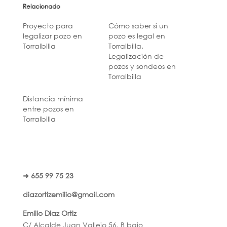
Relacionado
Proyecto para
Cómo saber si un
legalizar pozo en
pozo es legal en
Torralbilla
Torralbilla.
Legalización de
pozos y sondeos en
Torralbilla
Distancia mínima
entre pozos en
Torralbilla
➜ 655 99 75 23
diazortizemilio@gmail.com
Emilio Diaz Ortiz
C/ Alcalde Juan Vallejo 56, B bajo