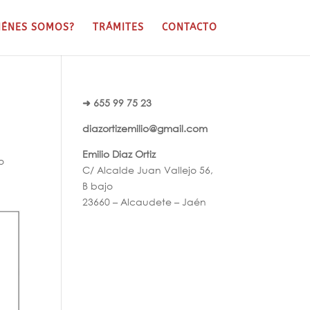
IÉNES SOMOS?
TRÁMITES
CONTACTO
➜ 655 99 75 23
diazortizemilio@gmail.com
Emilio Diaz Ortiz
o
C/ Alcalde Juan Vallejo 56,
B bajo
23660 – Alcaudete – Jaén