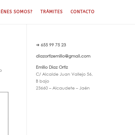
IÉNES SOMOS?
TRÁMITES
CONTACTO
➜ 655 99 75 23
diazortizemilio@gmail.com
Emilio Diaz Ortiz
o
C/ Alcalde Juan Vallejo 56,
B bajo
23660 – Alcaudete – Jaén