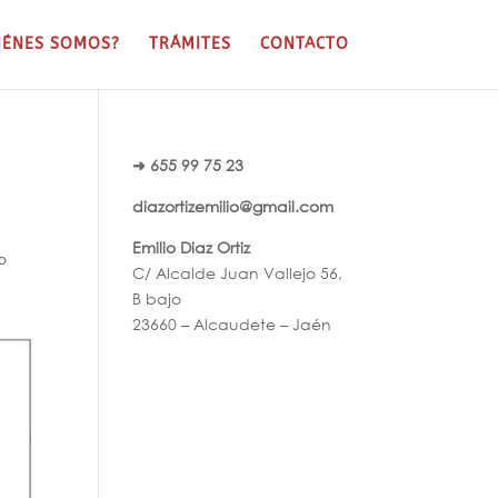
IÉNES SOMOS?
TRÁMITES
CONTACTO
➜ 655 99 75 23
diazortizemilio@gmail.com
Emilio Diaz Ortiz
o
C/ Alcalde Juan Vallejo 56,
B bajo
23660 – Alcaudete – Jaén