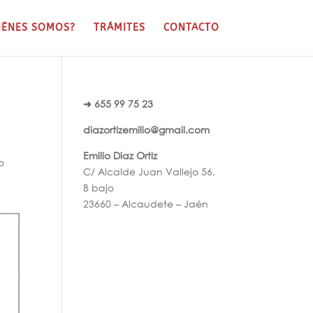
IÉNES SOMOS?
TRÁMITES
CONTACTO
➜ 655 99 75 23
diazortizemilio@gmail.com
Emilio Diaz Ortiz
o
C/ Alcalde Juan Vallejo 56,
B bajo
23660 – Alcaudete – Jaén