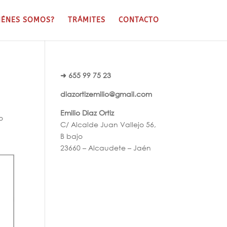
IÉNES SOMOS?
TRÁMITES
CONTACTO
➜ 655 99 75 23
diazortizemilio@gmail.com
Emilio Diaz Ortiz
o
C/ Alcalde Juan Vallejo 56,
B bajo
23660 – Alcaudete – Jaén