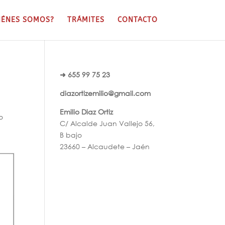
IÉNES SOMOS?
TRÁMITES
CONTACTO
➜ 655 99 75 23
diazortizemilio@gmail.com
Emilio Diaz Ortiz
o
C/ Alcalde Juan Vallejo 56,
B bajo
23660 – Alcaudete – Jaén