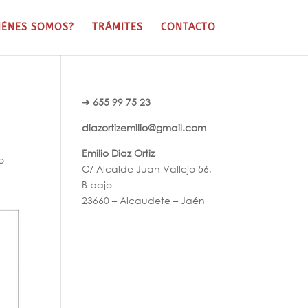
IÉNES SOMOS?
TRÁMITES
CONTACTO
➜ 655 99 75 23
diazortizemilio@gmail.com
Emilio Diaz Ortiz
o
C/ Alcalde Juan Vallejo 56,
B bajo
23660 – Alcaudete – Jaén