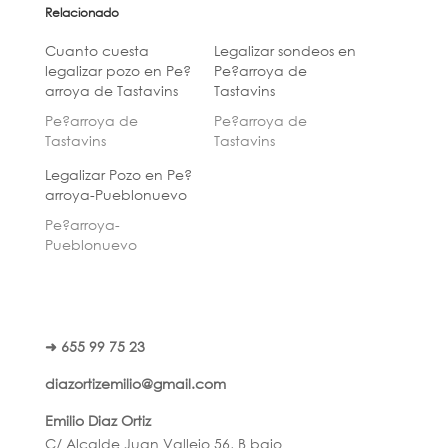
Relacionado
Cuanto cuesta
Legalizar sondeos en
legalizar pozo en Pe?
Pe?arroya de
arroya de Tastavins
Tastavins
Pe?arroya de
Pe?arroya de
Tastavins
Tastavins
Legalizar Pozo en Pe?
arroya-Pueblonuevo
Pe?arroya-
Pueblonuevo
➜ 655 99 75 23
diazortizemilio@gmail.com
Emilio Diaz Ortiz
C/ Alcalde Juan Vallejo 56, B bajo