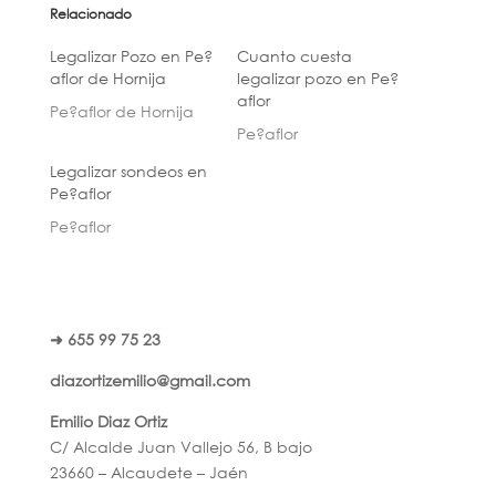
Relacionado
Legalizar Pozo en Pe?
Cuanto cuesta
aflor de Hornija
legalizar pozo en Pe?
aflor
Pe?aflor de Hornija
Pe?aflor
Legalizar sondeos en
Pe?aflor
Pe?aflor
➜ 655 99 75 23
diazortizemilio@gmail.com
Emilio Diaz Ortiz
C/ Alcalde Juan Vallejo 56, B bajo
23660 – Alcaudete – Jaén