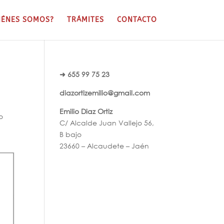
IÉNES SOMOS?
TRÁMITES
CONTACTO
➜ 655 99 75 23
diazortizemilio@gmail.com
Emilio Diaz Ortiz
o
C/ Alcalde Juan Vallejo 56,
B bajo
23660 – Alcaudete – Jaén