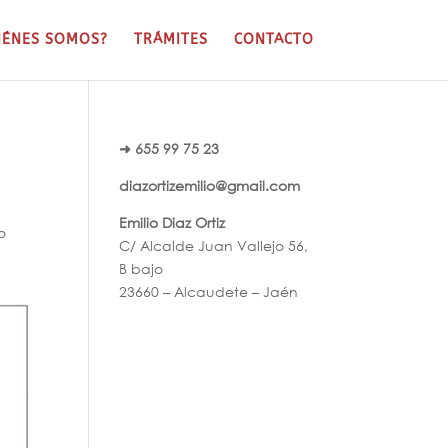
IÉNES SOMOS?
TRÁMITES
CONTACTO
➜ 655 99 75 23
diazortizemilio@gmail.com
Emilio Diaz Ortiz
o
C/ Alcalde Juan Vallejo 56,
B bajo
23660 – Alcaudete – Jaén