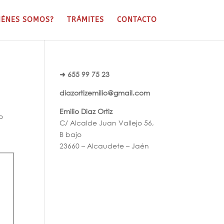
IÉNES SOMOS?
TRÁMITES
CONTACTO
➜ 655 99 75 23
diazortizemilio@gmail.com
Emilio Diaz Ortiz
o
C/ Alcalde Juan Vallejo 56,
B bajo
23660 – Alcaudete – Jaén