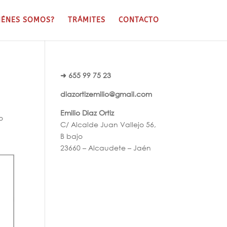
IÉNES SOMOS?
TRÁMITES
CONTACTO
➜ 655 99 75 23
diazortizemilio@gmail.com
Emilio Diaz Ortiz
o
C/ Alcalde Juan Vallejo 56,
B bajo
23660 – Alcaudete – Jaén