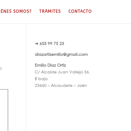
IÉNES SOMOS?
TRÁMITES
CONTACTO
➜ 655 99 75 23
diazortizemilio@gmail.com
Emilio Diaz Ortiz
o
C/ Alcalde Juan Vallejo 56,
B bajo
23660 – Alcaudete – Jaén