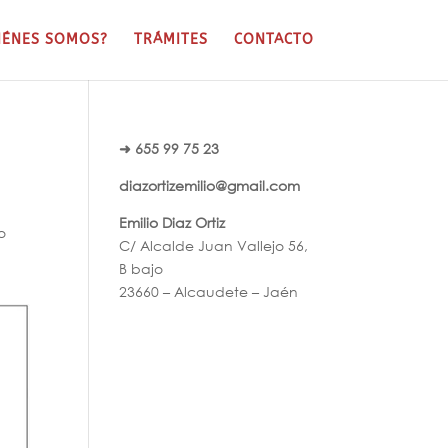
IÉNES SOMOS?
TRÁMITES
CONTACTO
➜ 655 99 75 23
diazortizemilio@gmail.com
Emilio Diaz Ortiz
o
C/ Alcalde Juan Vallejo 56,
B bajo
23660 – Alcaudete – Jaén