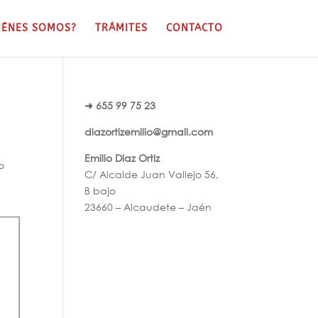
IÉNES SOMOS?
TRÁMITES
CONTACTO
➜ 655 99 75 23
diazortizemilio@gmail.com
Emilio Diaz Ortiz
o
C/ Alcalde Juan Vallejo 56,
B bajo
23660 – Alcaudete – Jaén