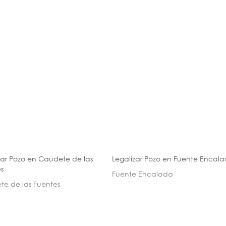
zar Pozo en Caudete de las
Legalizar Pozo en Fuente Encal
s
Fuente Encalada
e de las Fuentes