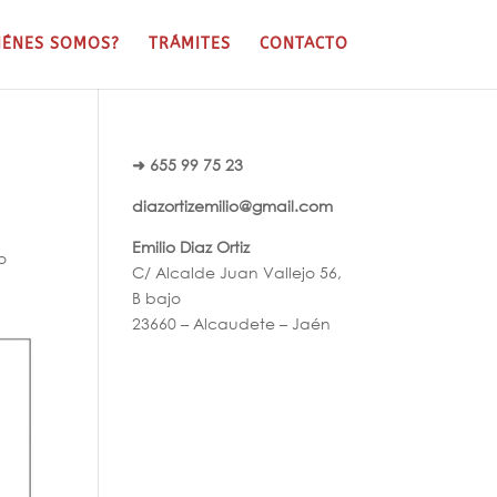
IÉNES SOMOS?
TRÁMITES
CONTACTO
➜ 655 99 75 23
diazortizemilio@gmail.com
Emilio Diaz Ortiz
o
C/ Alcalde Juan Vallejo 56,
B bajo
23660 – Alcaudete – Jaén