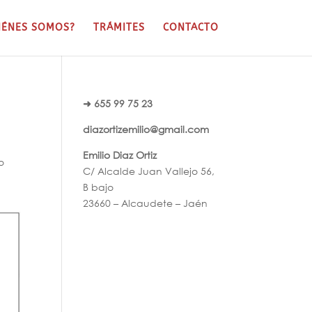
IÉNES SOMOS?
TRÁMITES
CONTACTO
➜ 655 99 75 23
diazortizemilio@gmail.com
Emilio Diaz Ortiz
o
C/ Alcalde Juan Vallejo 56,
B bajo
23660 – Alcaudete – Jaén