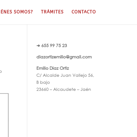
IÉNES SOMOS?
TRÁMITES
CONTACTO
➜ 655 99 75 23
diazortizemilio@gmail.com
Emilio Diaz Ortiz
o
C/ Alcalde Juan Vallejo 56,
B bajo
23660 – Alcaudete – Jaén