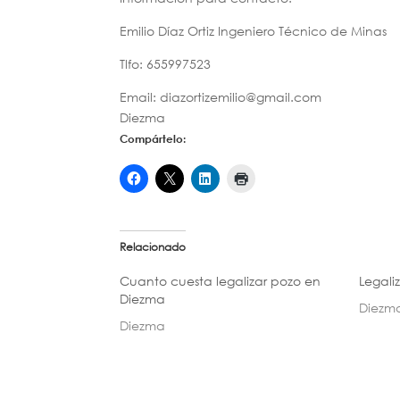
Emilio Díaz Ortiz Ingeniero Técnico de Minas
Tlfo: 655997523
Email: diazortizemilio@gmail.com
Diezma
Compártelo:
Relacionado
Cuanto cuesta legalizar pozo en
Legali
Diezma
Diezm
Diezma