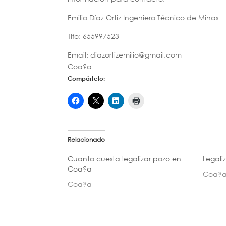
Emilio Díaz Ortiz Ingeniero Técnico de Minas
Tlfo: 655997523
Email: diazortizemilio@gmail.com
Coa?a
Compártelo:
Relacionado
Cuanto cuesta legalizar pozo en
Legali
Coa?a
Coa?
Coa?a