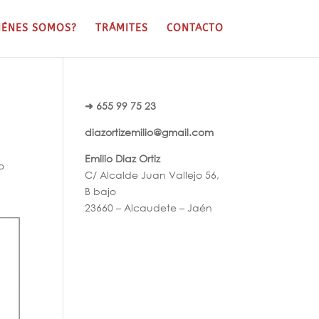
IÉNES SOMOS?
TRÁMITES
CONTACTO
➜ 655 99 75 23
diazortizemilio@gmail.com
Emilio Diaz Ortiz
o
C/ Alcalde Juan Vallejo 56,
B bajo
23660 – Alcaudete – Jaén