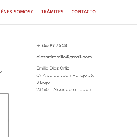
IÉNES SOMOS?
TRÁMITES
CONTACTO
➜ 655 99 75 23
diazortizemilio@gmail.com
Emilio Diaz Ortiz
o
C/ Alcalde Juan Vallejo 56,
B bajo
23660 – Alcaudete – Jaén