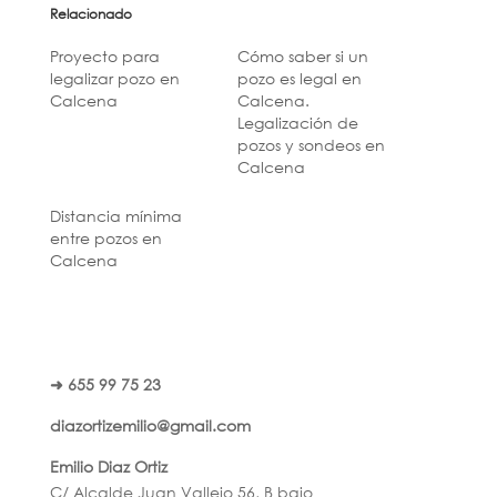
Relacionado
Proyecto para
Cómo saber si un
legalizar pozo en
pozo es legal en
Calcena
Calcena.
Legalización de
pozos y sondeos en
Calcena
Distancia mínima
entre pozos en
Calcena
➜ 655 99 75 23
diazortizemilio@gmail.com
Emilio Diaz Ortiz
C/ Alcalde Juan Vallejo 56, B bajo