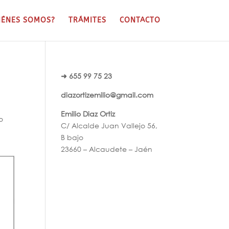
IÉNES SOMOS?
TRÁMITES
CONTACTO
➜ 655 99 75 23
diazortizemilio@gmail.com
Emilio Diaz Ortiz
o
C/ Alcalde Juan Vallejo 56,
B bajo
23660 – Alcaudete – Jaén