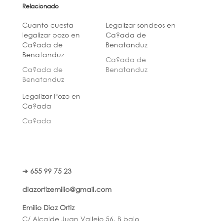
Relacionado
Cuanto cuesta
Legalizar sondeos en
legalizar pozo en
Ca?ada de
Ca?ada de
Benatanduz
Benatanduz
Ca?ada de
Ca?ada de
Benatanduz
Benatanduz
Legalizar Pozo en
Ca?ada
Ca?ada
➜ 655 99 75 23
diazortizemilio@gmail.com
Emilio Diaz Ortiz
C/ Alcalde Juan Vallejo 56, B bajo