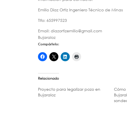
Emilio Díaz Ortiz Ingeniero Técnico de Minas
Tlfo: 655997523
Email: diazortizemilio@gmail.com
Bujaraloz
Compártelo:
Relacionado
Proyecto para legalizar pozo en
Cómo s
Bujaraloz
Bujara
sondeo