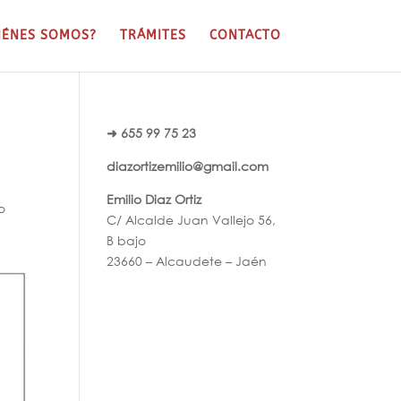
IÉNES SOMOS?
TRÁMITES
CONTACTO
➜ 655 99 75 23
diazortizemilio@gmail.com
Emilio Diaz Ortiz
o
C/ Alcalde Juan Vallejo 56,
B bajo
23660 – Alcaudete – Jaén