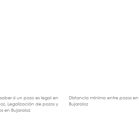
aber si un pozo es legal en
Distancia mínima entre pozos en
loz. Legalización de pozos y
Bujaraloz
s en Bujaraloz