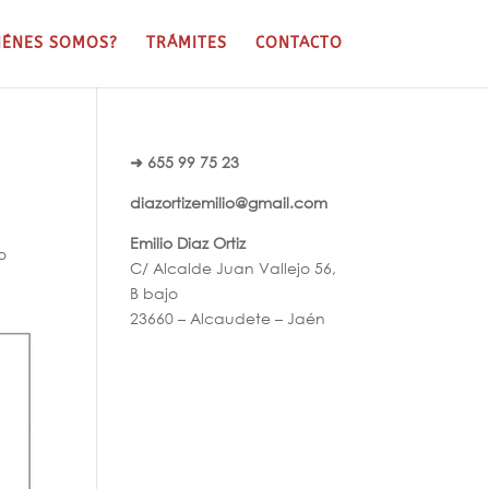
IÉNES SOMOS?
TRÁMITES
CONTACTO
➜ 655 99 75 23
diazortizemilio@gmail.com
Emilio Diaz Ortiz
o
C/ Alcalde Juan Vallejo 56,
B bajo
23660 – Alcaudete – Jaén