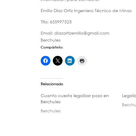
Emilio Díaz Ortiz Ingeniero Técnico de Minas
Tlfo: 655997523
Email: diazortizemilio@gmail.com
Berchules
Compártelo:
Relacionado
Cuanto cuesta legalizar pozo en
Legali
Berchules
Berchu
Berchules