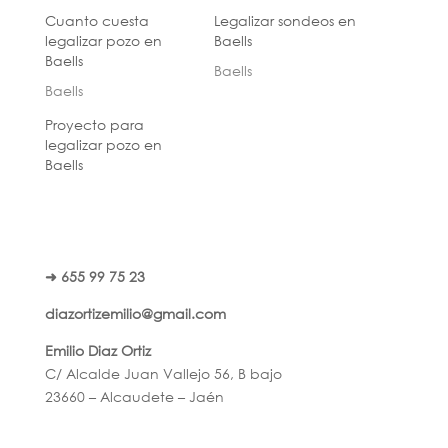
Cuanto cuesta
Legalizar sondeos en
legalizar pozo en
Baells
Baells
Baells
Baells
Proyecto para
legalizar pozo en
Baells
➜ 655 99 75 23
diazortizemilio@gmail.com
Emilio Diaz Ortiz
C/ Alcalde Juan Vallejo 56, B bajo
23660 – Alcaudete – Jaén