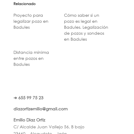
Relacionado
Proyecto para
Cómo saber si un
legalizar pozo en
pozo es legal en
Badules
Badules. Legalización
de pozos y sondeos
en Badules
Distancia mínima
entre pozos en
Badules
➜ 655 99 75 23
diazortizemilio@gmail.com
Emilio Diaz Ortiz
C/ Alcalde Juan Vallejo 56, B bajo
23660 – Alcaudete – Jaén