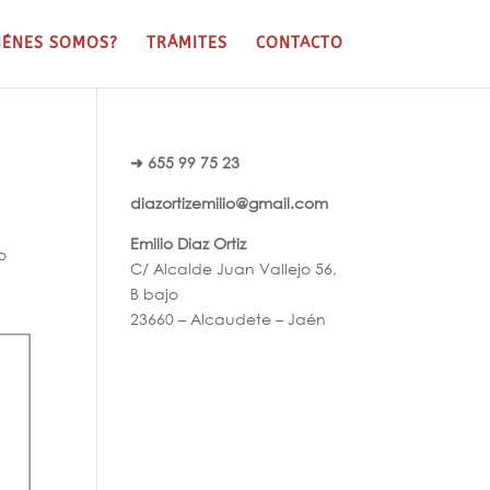
IÉNES SOMOS?
TRÁMITES
CONTACTO
➜ 655 99 75 23
diazortizemilio@gmail.com
Emilio Diaz Ortiz
o
C/ Alcalde Juan Vallejo 56,
B bajo
23660 – Alcaudete – Jaén