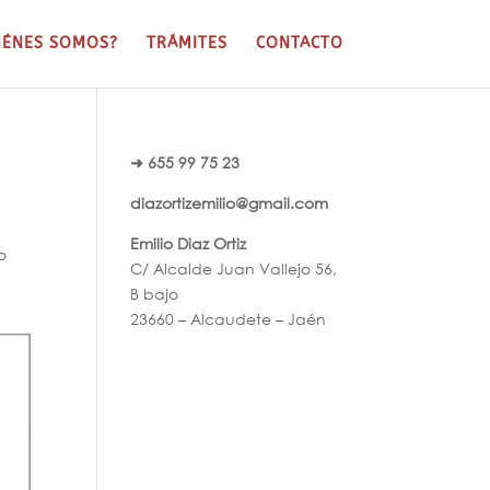
IÉNES SOMOS?
TRÁMITES
CONTACTO
➜ 655 99 75 23
diazortizemilio@gmail.com
Emilio Diaz Ortiz
o
C/ Alcalde Juan Vallejo 56,
B bajo
23660 – Alcaudete – Jaén