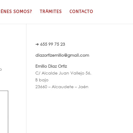
IÉNES SOMOS?
TRÁMITES
CONTACTO
➜ 655 99 75 23
diazortizemilio@gmail.com
Emilio Diaz Ortiz
o
C/ Alcalde Juan Vallejo 56,
B bajo
23660 – Alcaudete – Jaén