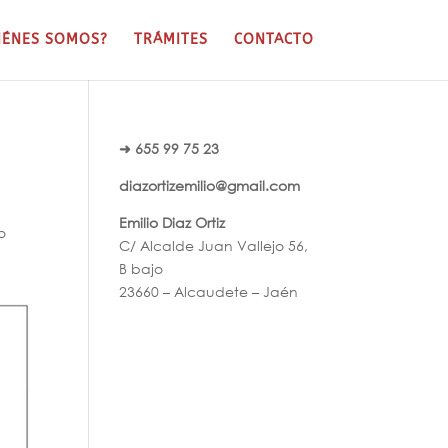
IÉNES SOMOS?
TRÁMITES
CONTACTO
➜ 655 99 75 23
diazortizemilio@gmail.com
Emilio Diaz Ortiz
o
C/ Alcalde Juan Vallejo 56,
B bajo
23660 – Alcaudete – Jaén