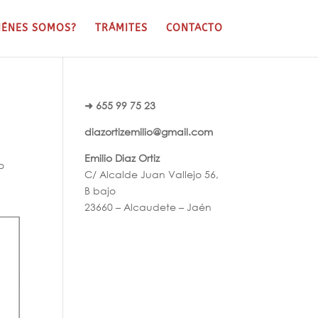
IÉNES SOMOS?
TRÁMITES
CONTACTO
➜ 655 99 75 23
diazortizemilio@gmail.com
Emilio Diaz Ortiz
o
C/ Alcalde Juan Vallejo 56,
B bajo
23660 – Alcaudete – Jaén